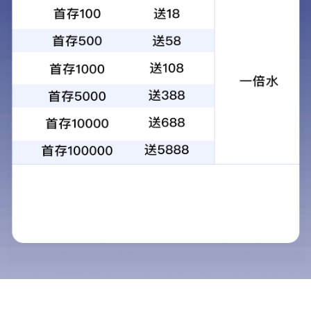
氮气弹簧
SX-ZWQ
JIS驱动器
斜楔类
导向类
冲裁类
SX-ZWQ
起重元件系列
JIS驱动器
弹性元件系列
角部卷边机构系列
其它类
SX-ZWQ
JIS角部