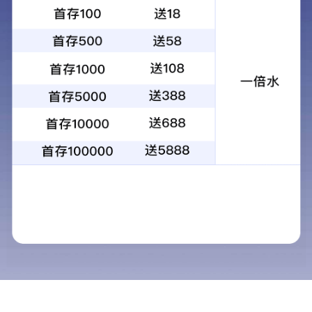
氮气弹簧
FN-PDPY
聚氨酯垫
斜楔类
导向类
冲裁类
SZ-SXW
起重元件系列
斜楔限位
弹性元件系列
角部卷边机构系列
其它类
GM-HCK
聚氨酯缓
SX-PSYL
聚氨酯弹